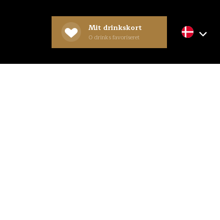
Mit drinkskort
0
drinks favoriseret