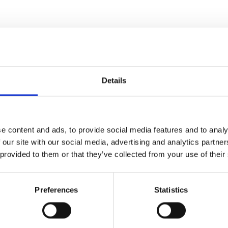
Details
Blackbe
e content and ads, to provide social media features and to analy
Den klassiske G&T med et rigtig lækker
 our site with our social media, advertising and analytics partn
forfø
 provided to them or that they’ve collected from your use of their
Preferences
Statistics
Scroll ned 