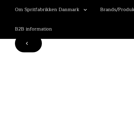
Om Spritfabrikken Danmark
Brands/Produk
B2B information