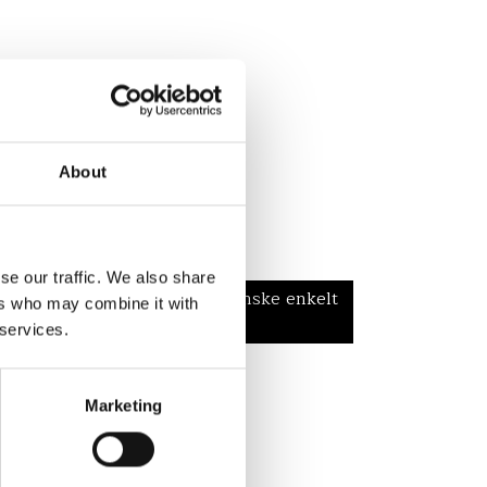
About
rry G&T
se our traffic. We also share
t twist. Brombærsmagen er ganske enkelt
ers who may combine it with
rende.
 services.
Marketing
og læs mere