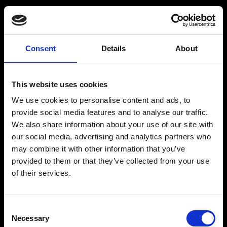
Spritfabrikken
Consent
Details
About
Er du over 18 år gammel?
Om Spritfabrikken Danmark
This website uses cookies
Vores historie
We use cookies to personalise content and ads, to
JA
NEJ
Brands/Produkter
provide social media features and to analyse our traffic.
We also share information about your use of our site with
Drinks
our social media, advertising and analytics partners who
Webshop
may combine it with other information that you’ve
provided to them or that they’ve collected from your use
Kontakt
Accept af ovenstående
of their services.
Ved at indsende denne formular, accepterer du webstedets
cookie og privatpolitik. Hvis du vil vide mere, kan du læse vores
cookie og privatlivspolitik.
Consent
Necessary
Spritfabrikken
Selection