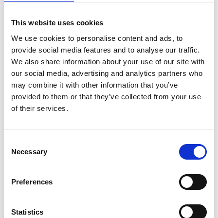
lidt tid før den bliver fast; den skal piskes i mindst 5
min. Når massen er klar, rører du lidt Dr. Oetker
This website uses cookies
Vanilla paste i massen.
We use cookies to personalise content and ads, to
Kom det i en sprøjtepose, hvis du selv vil sprøjte dem
provide social media features and to analyse our traffic.
op skal du bruge en tyl i sprøjteposen. I denne
We also share information about your use of our site with
opskrift har jeg dog brugt Odense Marcipan
our social media, advertising and analytics partners who
flødebolle-skaller, så der sprøjter du skum i til der er
may combine it with other information that you’ve
ca. 1 cm til kanten og presser så dit Jordbær-Rabarber
provided to them or that they’ve collected from your use
indlæg ned i skummet, så skummet kommer helt op
of their services.
til kanten og kommer din marcipan bund på til sidst.
Så er dine flødeboller klar.
Consent
Hvis du selv vil sprøjte dem op, sætter du din
Necessary
Selection
marcipanbund på bordet, sæt din Jordbær-Rabarber
indlæg på og sprøjt hyldeblomst-skummen på, som
Preferences
du har lyst til.
Derefter skal du temperer din chokolade med noget
Statistics
kakaosmør i, så bliver chokoladen mere flydende.