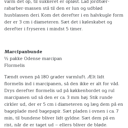
varm det op, til sukkeret er opløst. Lad jordbær-
rabarber-massen stå til den er lun og udblød
husblassen deri. Kom det derefter i en halvkugle form
der er 3 cm i diameteren. Sæt det i køleskabet og
derefter i fryseren i mindst 5 timer.
Marcipanbunde
½ pakke Odense marcipan
Flormelis
Tændt ovnen på 180 grader varmluft. Ælt lidt
flormelis ind i marcipanen, så den ikke er alt for våd.
Drys derefter flormelis ud på køkkenbordet og rul
marcipanen ud så den er ca. 3 mm høj. Stik runde
cirkler ud, der er 5 cm i diameteren og læg dem på en
bageplade med bagepapir. Sæt pladen i ovnen i ca. 7
min, til bundene bliver lidt gyldne. Sæt dem på en
rist, når de er taget ud – ellers bliver de bløde.