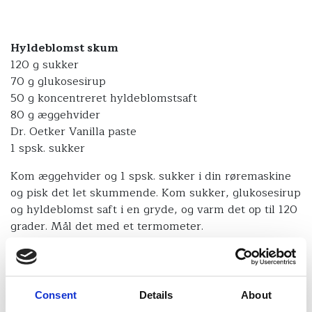
Hyldeblomst skum
120 g sukker
70 g glukosesirup
50 g koncentreret hyldeblomstsaft
80 g æggehvider
Dr. Oetker Vanilla paste
1 spsk. sukker
Kom æggehvider og 1 spsk. sukker i din røremaskine
og pisk det let skummende. Kom sukker, glukosesirup
og hyldeblomst saft i en gryde, og varm det op til 120
grader. Mål det med et termometer.
Når sukkermassen har nået de 120 grader, hælder du
det i en tynd stråle ned til æggehviderne, mens der
piskes. Tilsidst sætter du røremaskinen på fuld
Consent
Details
About
hastighed og pisker indtil massen er fast. Det tager