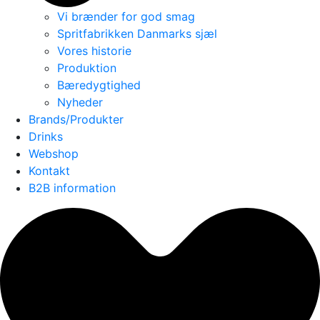
Vi brænder for god smag
Spritfabrikken Danmarks sjæl
Vores historie
Produktion
Bæredygtighed
Nyheder
Brands/Produkter
Drinks
Webshop
Kontakt
B2B information